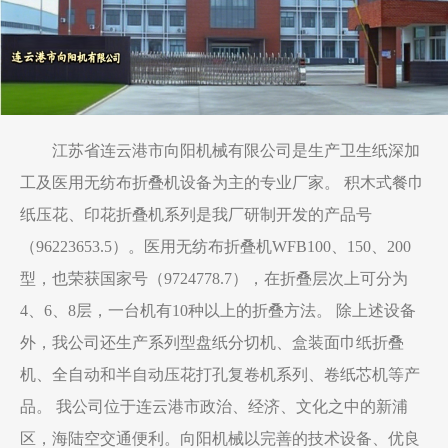
江苏省连云港市向阳机械有限公司是生产卫生纸深加
工及医用无纺布折叠机设备为主的专业厂家。 积木式餐巾
纸压花、印花折叠机系列是我厂研制开发的产品号
（96223653.5）。医用无纺布折叠机WFB100、150、200
型，也荣获国家号（9724778.7），在折叠层次上可分为
4、6、8层，一台机有10种以上的折叠方法。 除上述设备
外，我公司还生产系列型盘纸分切机、盒装面巾纸折叠
机、全自动和半自动压花打孔复卷机系列、卷纸芯机等产
品。 我公司位于连云港市政治、经济、文化之中的新浦
区，海陆空交通便利。向阳机械以完善的技术设备、优良